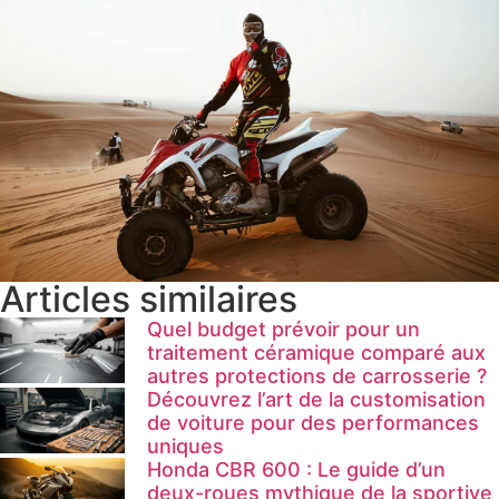
Articles similaires
Quel budget prévoir pour un
traitement céramique comparé aux
autres protections de carrosserie ?
Découvrez l’art de la customisation
de voiture pour des performances
uniques
Honda CBR 600 : Le guide d’un
deux-roues mythique de la sportive